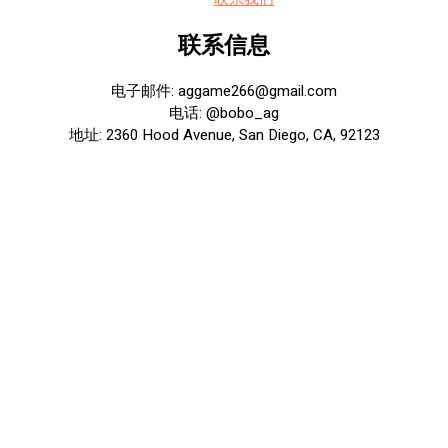
联系信息
电子邮件: aggame266@gmail.com
电话: @bobo_ag
地址: 2360 Hood Avenue, San Diego, CA, 92123