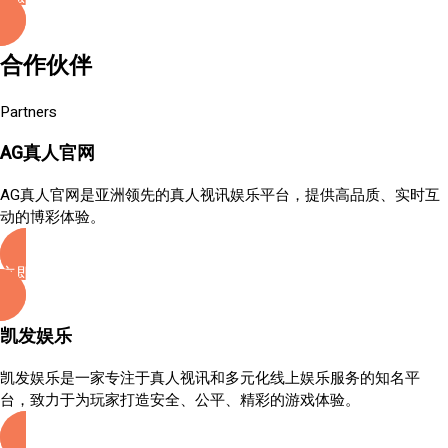
合作伙伴
Partners
AG真人官网
AG真人官网是亚洲领先的真人视讯娱乐平台，提供高品质、实时互
动的博彩体验。
立即访问
凯发娱乐
凯发娱乐是一家专注于真人视讯和多元化线上娱乐服务的知名平
台，致力于为玩家打造安全、公平、精彩的游戏体验。